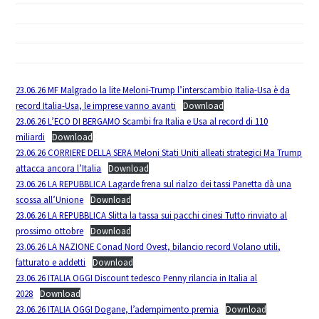
23.06.26 MF Malgrado la lite Meloni-Trump l’interscambio Italia-Usa è da
record Italia-Usa, le imprese vanno avanti
Download
23.06.26 L’ECO DI BERGAMO Scambi fra Italia e Usa al record di 110
miliardi
Download
23.06.26 CORRIERE DELLA SERA Meloni Stati Uniti alleati strategici Ma Trump
attacca ancora l’Italia
Download
23.06.26 LA REPUBBLICA Lagarde frena sul rialzo dei tassi Panetta dà una
scossa all’Unione
Download
23.06.26 LA REPUBBLICA Slitta la tassa sui pacchi cinesi Tutto rinviato al
prossimo ottobre
Download
23.06.26 LA NAZIONE Conad Nord Ovest, bilancio record Volano utili,
fatturato e addetti
Download
23.06.26 ITALIA OGGI Discount tedesco Penny rilancia in Italia al
2028
Download
23.06.26 ITALIA OGGI Dogane, l’adempimento premia
Download