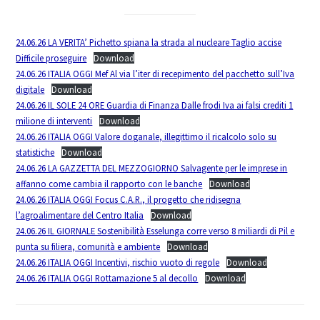
24.06.26 LA VERITA’ Pichetto spiana la strada al nucleare Taglio accise
Difficile proseguire
Download
24.06.26 ITALIA OGGI Mef Al via l’iter di recepimento del pacchetto sull’Iva
digitale
Download
24.06.26 IL SOLE 24 ORE Guardia di Finanza Dalle frodi Iva ai falsi crediti 1
milione di interventi
Download
24.06.26 ITALIA OGGI Valore doganale, illegittimo il ricalcolo solo su
statistiche
Download
24.06.26 LA GAZZETTA DEL MEZZOGIORNO Salvagente per le imprese in
affanno come cambia il rapporto con le banche
Download
24.06.26 ITALIA OGGI Focus C.A.R., il progetto che ridisegna
l’agroalimentare del Centro Italia
Download
24.06.26 IL GIORNALE Sostenibilità Esselunga corre verso 8 miliardi di Pil e
punta su filiera, comunità e ambiente
Download
24.06.26 ITALIA OGGI Incentivi, rischio vuoto di regole
Download
24.06.26 ITALIA OGGI Rottamazione 5 al decollo
Download