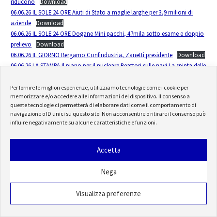
riducono
Download
06.06.26 IL SOLE 24 ORE Aiuti di Stato a maglie larghe per 3,9 milioni di
aziende
Download
06.06.26 IL SOLE 24 ORE Dogane Mini pacchi, 47mila sotto esame e doppio
prelievo
Download
06.06.26 IL GIORNO Bergamo Confindustria, Zanetti presidente
Download
06.06.26 LA STAMPA Il piano per il nucleare Reattori sulle navi La spinta delle
imprese
Download
06.06.26 IL SOLE 24 ORE Due miliardi di Iva in più con caro prezzi e Pos
Per fornire le migliori esperienze, utilizziamo tecnologie come i cookie per
memorizzare e/o accedere alle informazioni del dispositivo. Il consenso a
scontrini
Download
queste tecnologie ci permetterà di elaborare dati come il comportamento di
06.06.26 ITALIA OGGI Iva sugli acquisti, retromarsh
Download
navigazione o ID unici su questo sito. Non acconsentire o ritirare il consenso può
06.06.26 IL SOLE 24 ORE Convenzione Entrate Verso l’addebito delle tasse
influire negativamente su alcune caratteristiche e funzioni.
sul conto corrente
Download
Accetta
Nega
Visualizza preferenze