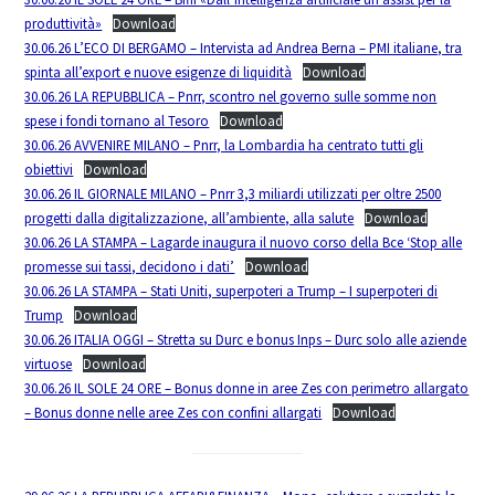
produttività»
Download
30.06.26 L’ECO DI BERGAMO – Intervista ad Andrea Berna – PMI italiane, tra
spinta all’export e nuove esigenze di liquidità
Download
30.06.26 LA REPUBBLICA – Pnrr, scontro nel governo sulle somme non
spese i fondi tornano al Tesoro
Download
30.06.26 AVVENIRE MILANO – Pnrr, la Lombardia ha centrato tutti gli
obiettivi
Download
30.06.26 IL GIORNALE MILANO – Pnrr 3,3 miliardi utilizzati per oltre 2500
progetti dalla digitalizzazione, all’ambiente, alla salute
Download
30.06.26 LA STAMPA – Lagarde inaugura il nuovo corso della Bce ‘Stop alle
promesse sui tassi, decidono i dati’
Download
30.06.26 LA STAMPA – Stati Uniti, superpoteri a Trump – I superpoteri di
Trump
Download
30.06.26 ITALIA OGGI – Stretta su Durc e bonus Inps – Durc solo alle aziende
virtuose
Download
30.06.26 IL SOLE 24 ORE – Bonus donne in aree Zes con perimetro allargato
– Bonus donne nelle aree Zes con confini allargati
Download