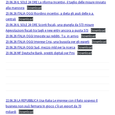
23.06.26 IL SOLE 24 ORE La riforma Incentivi, il taglio delle misure rinviato
alla manovra
Download
23.06.26 ITALIA OGGI Riordino incentivi, a dieta gli aiuti delle p.a.
centrali
Download
23.06.26 IL SOLE 24 ORE Sconti fiscali, una giungla da 573 misure
Agevolazioni fiscali tra tagli e new entry ancora a quota 573
Download
23.06.26 ITALIA OGGI Imposte sui redditi, T.u. in arrivo
Download
23.06.26 ITALIA OGGI Imprese Crisi, una bussola per gli esperti
Download
23.06.26 ITALIA OGGI Sud, mezzo mld per la ricerca
Download
23.06.26 MF Deutsche Bank, prestiti digitali per Pmi
Download
22.06.26 LA REPUBBLICA Usa-Italia Le imprese con il fiato sospeso Il
business non può fermarsi In gioco c’è un export da 70
miliardi
Download