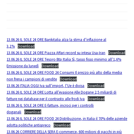
13.06.26 IL SOLE 24 ORE Bankitalia alza la stima d’inflazione al
3,1%
Download
13.06.26 IL SOLE 24 ORE Piazza Affari record su intesa Usa-Iran
Download
13.06.26 IL SOLE 24 ORE Tesoro Btp Italia Sì, tasso fisso minimo all’1,6%
Emissione da lunedì
Download
13.06.26 IL SOLE 24 ORE FOOD 24 Consumi Il prezzo più alto della media
non frena i campioni di vendite
Download
13.06.26 ITALIA OGGI Iva sull’import, l’Ue è divisa
Download
13.06.26 IL SOLE 24 ORE Lotta all’evasione Alle Dogane 2,5 miliardi di
fatture nei database per il contrasto alle frodi Iva
Download
13.06.26 IL SOLE 24 ORE E-fatture, incroci per i controlli
doganali
Download
13.06.26 IL SOLE 24 ORE FOOD 24 Distribuzione, in Italia il 70% delle aziende
adotta politiche antispreco
Download
13.06.26 CORRIERE DELLA SERA E-commerce, 600 milioni di pacchi in più