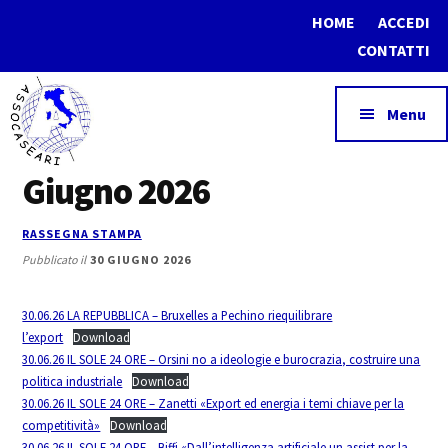
Additional
Skip
Skip
HOME
ACCEDI
to
to
menu
CONTATTI
main
footer
content
Menu
Giugno 2026
Assocaseari
Associazione
Nazionale
RASSEGNA STAMPA
del
Pubblicato il
30 GIUGNO 2026
Commercio
dei
30.06.26 LA REPUBBLICA – Bruxelles a Pechino riequilibrare
prodotti
l’export
Download
lattiero-
30.06.26 IL SOLE 24 ORE – Orsini no a ideologie e burocrazia, costruire una
politica industriale
Download
caseari
30.06.26 IL SOLE 24 ORE – Zanetti «Export ed energia i temi chiave per la
competitività»
Download
30.06.26 IL SOLE 24 ORE – Biffi «Dall’intelligenza artificiale un assist per la