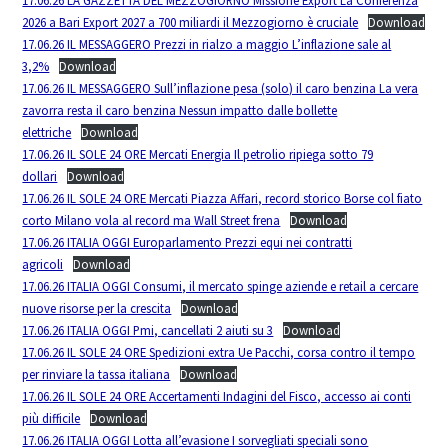
17.06.26 LA GAZZETTA DEL MEZZOGIORNO Missione Export La Conferenza
2026 a Bari Export 2027 a 700 miliardi il Mezzogiorno è cruciale
Download
17.06.26 IL MESSAGGERO Prezzi in rialzo a maggio L’inflazione sale al
3,2%
Download
17.06.26 IL MESSAGGERO Sull’inflazione pesa (solo) il caro benzina La vera
zavorra resta il caro benzina Nessun impatto dalle bollette
elettriche
Download
17.06.26 IL SOLE 24 ORE Mercati Energia Il petrolio ripiega sotto 79
dollari
Download
17.06.26 IL SOLE 24 ORE Mercati Piazza Affari, record storico Borse col fiato
corto Milano vola al record ma Wall Street frena
Download
17.06.26 ITALIA OGGI Europarlamento Prezzi equi nei contratti
agricoli
Download
17.06.26 ITALIA OGGI Consumi, il mercato spinge aziende e retail a cercare
nuove risorse per la crescita
Download
17.06.26 ITALIA OGGI Pmi, cancellati 2 aiuti su 3
Download
17.06.26 IL SOLE 24 ORE Spedizioni extra Ue Pacchi, corsa contro il tempo
per rinviare la tassa italiana
Download
17.06.26 IL SOLE 24 ORE Accertamenti Indagini del Fisco, accesso ai conti
più difficile
Download
17.06.26 ITALIA OGGI Lotta all’evasione I sorvegliati speciali sono