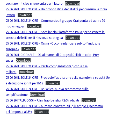
cucinare – Il cibo si reinventa per il futuro
Download
25.06.26 IL SOLE 24 ORE – Unionfood sfida denatalità per consumi e forza
lavoro
Download
25.06.26 IL SOLE 24 ORE – Commercio, il gruppo Crai punta ad aprire 70
nuovi negozi
Download
25.06.26 IL SOLE 24 ORE – Sace lancia Piattaforma Italia per sostenere la
crescita delle filiere di rilevanza strategica
Download
25.06.26 IL SOLE 24 ORE – Orsini «Occorre rilanciare subito l’industria
europea»
Download
25.06.26 IL GIORNALE – Ok ai numeri di Giorgetti Deficit in calo, Pnrr
super
Download
25.06.26 IL SOLE 24 ORE – Per le compensazioni picco a 124
miliardi
Download
25.06.26 IL SOLE 24 ORE – Proposte l’abolizione delle ritenute tra società Ue
e deduzione sprint per R&S
Download
25.06.26 IL SOLE 24 ORE – Bruxelles, nuova scommessa sulla
semplificazione
Download
25.06.26 ITALIA OGGI – A fini Irap benefici R&S radicati
Download
25.06.26 IL SOLE 24 ORE – Aumenti contrattuali, più ampio il perimetro
dell’imposta al 5%
Download