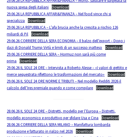
29.06.26 LA REPUBBLICA AFFARI&FINANZA – Mono, salutare e surgelata la
nuova spesa degli italiani
Download
29.06.26 LA REPUBBLICA AFFARI&FINANZA – Nel food vince chi si
specializza
Download
29.06.26 LA REPUBBLICA – L’afa brucia anche la crescita a rischio 126
miliardi di Pil
Download
29.06.26 CORRIERE DELLA SERA ECONOMIA – Il balzo dell’export – Dopo i
dazi di Donald Trump Virtù e limiti di un successo inatteso
Download
29.06.26 CORRIERE DELLA SERA – Hormuz non sarà più come
prima
Download
29.06.26 IL SOLE 24 ORE – Intervista a Roberto Alesse – «I valori di gettito e
merce sequestrata riflettono le trasformazioni del mercato»
Download
29.06.26 IL SOLE 24 ORE NORME E TRIBUTI – Nel modello Redditi 2026 il
calcolo dell’Ires premiale quando e come compilare
Download
28.06.26 IL SOLE 24 ORE – Distretti, modello per l’Europa – Distretti,
modello economico e produttivo per sfidare Usa e Cina
Download
28.06.26 CORRIERE DELLA SERA MILANO – Manifattura lombarda
produzione e fatturato in rialzo nel 2026
Download