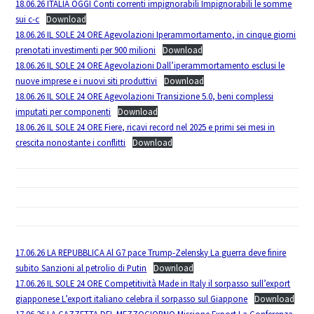
18.06.26 ITALIA OGGI Conti correnti impignorabili Impignorabili le somme
sui c-c
Download
18.06.26 IL SOLE 24 ORE Agevolazioni Iperammortamento, in cinque giorni
prenotati investimenti per 900 milioni
Download
18.06.26 IL SOLE 24 ORE Agevolazioni Dall’iperammortamento esclusi le
nuove imprese e i nuovi siti produttivi
Download
18.06.26 IL SOLE 24 ORE Agevolazioni Transizione 5.0, beni complessi
imputati per componenti
Download
18.06.26 IL SOLE 24 ORE Fiere, ricavi record nel 2025 e primi sei mesi in
crescita nonostante i conflitti
Download
17.06.26 LA REPUBBLICA Al G7 pace Trump-Zelensky La guerra deve finire
subito Sanzioni al petrolio di Putin
Download
17.06.26 IL SOLE 24 ORE Competitività Made in Italy il sorpasso sull’export
giapponese L’export italiano celebra il sorpasso sul Giappone
Download