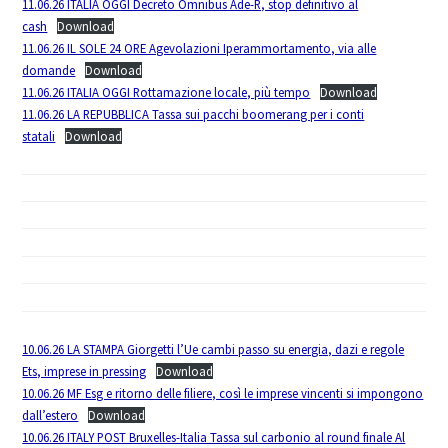
11.06.26 ITALIA OGGI Decreto Omnibus Ade-R, stop definitivo al
cash
Download
11.06.26 IL SOLE 24 ORE Agevolazioni Iperammortamento, via alle
domande
Download
11.06.26 ITALIA OGGI Rottamazione locale, più tempo
Download
11.06.26 LA REPUBBLICA Tassa sui pacchi boomerang per i conti
statali
Download
10.06.26 LA STAMPA Giorgetti l’Ue cambi passo su energia, dazi e regole
Ets, imprese in pressing
Download
10.06.26 MF Esg e ritorno delle filiere, così le imprese vincenti si impongono
dall’estero
Download
10.06.26 ITALY POST Bruxelles-Italia Tassa sul carbonio al round finale Al