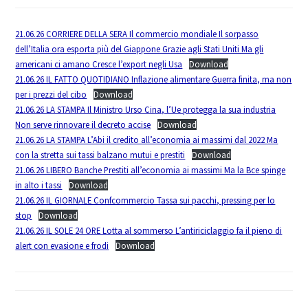
21.06.26 CORRIERE DELLA SERA Il commercio mondiale Il sorpasso
dell’Italia ora esporta più del Giappone Grazie agli Stati Uniti Ma gli
americani ci amano Cresce l’export negli Usa
Download
21.06.26 IL FATTO QUOTIDIANO Inflazione alimentare Guerra finita, ma non
per i prezzi del cibo
Download
21.06.26 LA STAMPA Il Ministro Urso Cina, l’Ue protegga la sua industria
Non serve rinnovare il decreto accise
Download
21.06.26 LA STAMPA L’Abi il credito all’economia ai massimi dal 2022 Ma
con la stretta sui tassi balzano mutui e prestiti
Download
21.06.26 LIBERO Banche Prestiti all’economia ai massimi Ma la Bce spinge
in alto i tassi
Download
21.06.26 IL GIORNALE Confcommercio Tassa sui pacchi, pressing per lo
stop
Download
21.06.26 IL SOLE 24 ORE Lotta al sommerso L’antiriciclaggio fa il pieno di
alert con evasione e frodi
Download