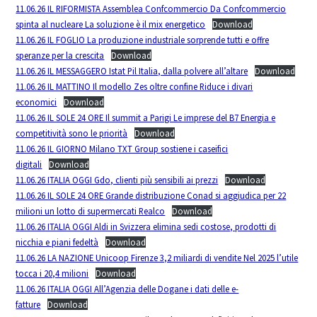
11.06.26 IL RIFORMISTA Assemblea Confcommercio Da Confcommercio
spinta al nucleare La soluzione è il mix energetico
Download
11.06.26 IL FOGLIO La produzione industriale sorprende tutti e offre
speranze per la crescita
Download
11.06.26 IL MESSAGGERO Istat Pil Italia, dalla polvere all’altare
Download
11.06.26 IL MATTINO Il modello Zes oltre confine Riduce i divari
economici
Download
11.06.26 IL SOLE 24 ORE Il summit a Parigi Le imprese del B7 Energia e
competitività sono le priorità
Download
11.06.26 IL GIORNO Milano TXT Group sostiene i caseifici
digitali
Download
11.06.26 ITALIA OGGI Gdo, clienti più sensibili ai prezzi
Download
11.06.26 IL SOLE 24 ORE Grande distribuzione Conad si aggiudica per 22
milioni un lotto di supermercati Realco
Download
11.06.26 ITALIA OGGI Aldi in Svizzera elimina sedi costose, prodotti di
nicchia e piani fedeltà
Download
11.06.26 LA NAZIONE Unicoop Firenze 3,2 miliardi di vendite Nel 2025 l’utile
tocca i 20,4 milioni
Download
11.06.26 ITALIA OGGI All’Agenzia delle Dogane i dati delle e-
fatture
Download