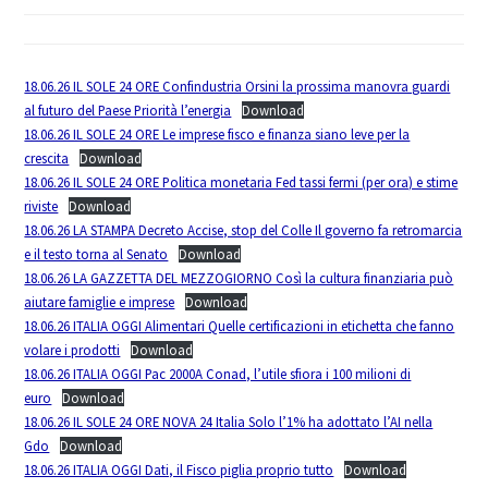
18.06.26 IL SOLE 24 ORE Confindustria Orsini la prossima manovra guardi
al futuro del Paese Priorità l’energia
Download
18.06.26 IL SOLE 24 ORE Le imprese fisco e finanza siano leve per la
crescita
Download
18.06.26 IL SOLE 24 ORE Politica monetaria Fed tassi fermi (per ora) e stime
riviste
Download
18.06.26 LA STAMPA Decreto Accise, stop del Colle Il governo fa retromarcia
e il testo torna al Senato
Download
18.06.26 LA GAZZETTA DEL MEZZOGIORNO Così la cultura finanziaria può
aiutare famiglie e imprese
Download
18.06.26 ITALIA OGGI Alimentari Quelle certificazioni in etichetta che fanno
volare i prodotti
Download
18.06.26 ITALIA OGGI Pac 2000A Conad, l’utile sfiora i 100 milioni di
euro
Download
18.06.26 IL SOLE 24 ORE NOVA 24 Italia Solo l’1% ha adottato l’AI nella
Gdo
Download
18.06.26 ITALIA OGGI Dati, il Fisco piglia proprio tutto
Download