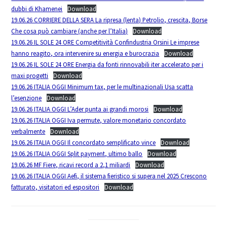
dubbi di Khamenei
Download
19.06.26 CORRIERE DELLA SERA La ripresa (lenta) Petrolio, crescita, Borse
Che cosa può cambiare (anche per l’Italia)
Download
19.06.26 IL SOLE 24 ORE Competitività Confindustria Orsini Le imprese
hanno reagito, ora intervenire su energia e burocrazia
Download
19.06.26 IL SOLE 24 ORE Energia da fonti rinnovabili iter accelerato per i
maxi progetti
Download
19.06.26 ITALIA OGGI Minimum tax, per le multinazionali Usa scatta
l’esenzione
Download
19.06.26 ITALIA OGGI L’Ader punta ai grandi morosi
Download
19.06.26 ITALIA OGGI Iva permute, valore monetario concordato
verbalmente
Download
19.06.26 ITALIA OGGI Il concordato semplificato vince
Download
19.06.26 ITALIA OGGI Split payment, ultimo ballo
Download
19.06.26 MF Fiere, ricavi record a 2,1 miliardi
Download
19.06.26 ITALIA OGGI Aefi, il sistema fieristico si supera nel 2025 Crescono
fatturato, visitatori ed espositori
Download