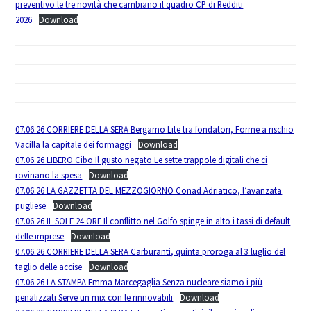
preventivo le tre novità che cambiano il quadro CP di Redditi
2026
Download
07.06.26 CORRIERE DELLA SERA Bergamo Lite tra fondatori, Forme a rischio
Vacilla la capitale dei formaggi
Download
07.06.26 LIBERO Cibo Il gusto negato Le sette trappole digitali che ci
rovinano la spesa
Download
07.06.26 LA GAZZETTA DEL MEZZOGIORNO Conad Adriatico, l’avanzata
pugliese
Download
07.06.26 IL SOLE 24 ORE Il conflitto nel Golfo spinge in alto i tassi di default
delle imprese
Download
07.06.26 CORRIERE DELLA SERA Carburanti, quinta proroga al 3 luglio del
taglio delle accise
Download
07.06.26 LA STAMPA Emma Marcegaglia Senza nucleare siamo i più
penalizzati Serve un mix con le rinnovabili
Download