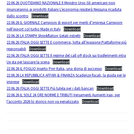
22.06.26 QUOTIDIANO NAZIONALE Il Ministro Urso Gli americani non
rinunceranno ai prodotti italiani L’economia resisterà Nessuna ricaduta
dallo scontro
Download
22.06.26 IL GIORNALE Campioni di export per meriti d’impresa Campioni
nell’export col turbo Made in Italy
Download
22.06.26 LA STAMPA Shrinkflation Gelati ristretti
Download
22.06.26 ITALIA OGGI SETTE E-commerce, lotta all’evasione Piattaforme più
responsabili
Download
22.06.26 ITALIA OGGI SETTE Il regime del call off stock sui trasferimenti intra
Ue sta per lasciare la scena
Download
22.06.26 IL FOGLIO Inserto Pnrr Italia, una storia di successo
Download
22.06.26 LA REPUBBLICA AFFARI & FINANZA Scadenze fiscali, la guida per le
imprese
Download
22.06.26 ITALIA OGGI SETTE Più tutela per i dati bancari
Download
22.06.26 IL SOLE 24 ORE NORME E TRIBUTI Versamenti Aumenti Irap, per
l’acconto 2026 lo storico non va penalizzato
Download