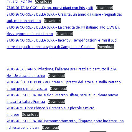
miliardi (+2,4%)
Download
27.06.26 ITALIA OGGI – Coop, nuovi piani con Brisigotti
Download
27.06.26 CORRIERE DELLA SERA – Crescita, un anno da usare – Segnali dal
sud, ma non bastano
Download
27.06.26 CORRIERE DELLA SERA – La crescita del Pil italiano allo 0,5% È il
Mezzogiorno a fare da traino
Download
27.06.26 CORRIERE DELLA SERA – Incentivi, semplificazioni e Pnrr il Sud
corre da quattro anni La spinta di Campania e Calabria
Download
26.06.26 LA STAMPA Inflazione, l’allarme Bce Prezzi alti per tutto il 2026
Nell’Ue crescita a rischio
Download
26.06.26 L’ECO DI BERGAMO Intesa sul prezzo del latte alla stalla Restano
timori per chi ha investito
Download
26.06.26 IL SOLE 24 ORE Meloni-Macron Difesa, satelliti, nucleare nuova
intesa fra Italia e Francia
Download
26.06.26 MF Libro Bianco sul credito alle piccole e micro
imprese
Download
26.06.26 IL SOLE 24 ORE Iperammortamento, l’impresa potrà inoltrare una
richiesta per più beni
Download