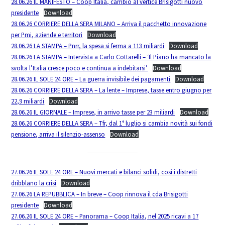
28.06.26 IL MANIFESTO – Coop Italia, cambio al vertice Brisigotti nuovo
presidente
Download
28.06.26 CORRIERE DELLA SERA MILANO – Arriva il pacchetto innovazione
per Pmi, aziende e territori
Download
28.06.26 LA STAMPA – Pnrr, la spesa si ferma a 113 miliardi
Download
28.06.26 LA STAMPA – Intervista a Carlo Cottarelli – ‘Il Piano ha mancato la
svolta l’Italia cresce poco e continua a indebitarsi’
Download
28.06.26 IL SOLE 24 ORE – La guerra invisibile dei pagamenti
Download
28.06.26 CORRIERE DELLA SERA – La lente – Imprese, tasse entro giugno per
22,9 miliardi
Download
28.06.26 IL GIORNALE – Imprese, in arrivo tasse per 23 miliardi
Download
28.06.26 CORRIERE DELLA SERA – Tfr, dal 1° luglio si cambia novità sui fondi
pensione, arriva il silenzio-assenso
Download
27.06.26 IL SOLE 24 ORE – Nuovi mercati e bilanci solidi, così i distretti
dribblano la crisi
Download
27.06.26 LA REPUBBLICA – In breve – Coop rinnova il cda Brisigotti
presidente
Download
27.06.26 IL SOLE 24 ORE – Panorama – Coop Italia, nel 2025 ricavi a 17