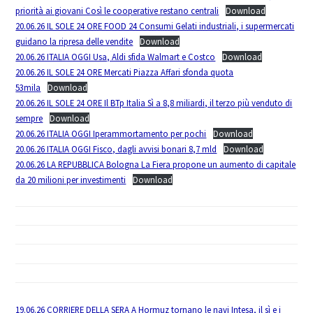
priorità ai giovani Così le cooperative restano centrali
Download
20.06.26 IL SOLE 24 ORE FOOD 24 Consumi Gelati industriali, i supermercati
guidano la ripresa delle vendite
Download
20.06.26 ITALIA OGGI Usa, Aldi sfida Walmart e Costco
Download
20.06.26 IL SOLE 24 ORE Mercati Piazza Affari sfonda quota
53mila
Download
20.06.26 IL SOLE 24 ORE Il BTp Italia Sì a 8,8 miliardi, il terzo più venduto di
sempre
Download
20.06.26 ITALIA OGGI Iperammortamento per pochi
Download
20.06.26 ITALIA OGGI Fisco, dagli avvisi bonari 8,7 mld
Download
20.06.26 LA REPUBBLICA Bologna La Fiera propone un aumento di capitale
da 20 milioni per investimenti
Download
19.06.26 CORRIERE DELLA SERA A Hormuz tornano le navi Intesa, il sì e i