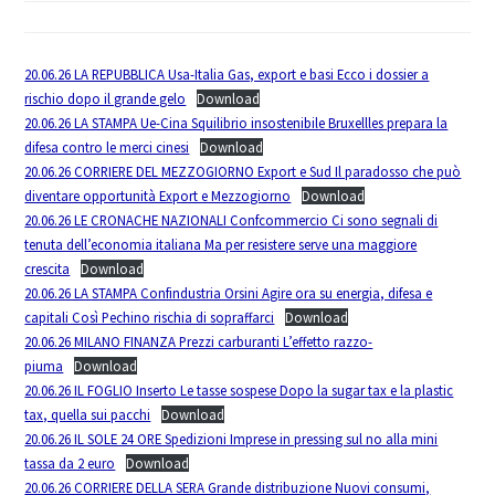
20.06.26 LA REPUBBLICA Usa-Italia Gas, export e basi Ecco i dossier a
rischio dopo il grande gelo
Download
20.06.26 LA STAMPA Ue-Cina Squilibrio insostenibile Bruxellles prepara la
difesa contro le merci cinesi
Download
20.06.26 CORRIERE DEL MEZZOGIORNO Export e Sud Il paradosso che può
diventare opportunità Export e Mezzogiorno
Download
20.06.26 LE CRONACHE NAZIONALI Confcommercio Ci sono segnali di
tenuta dell’economia italiana Ma per resistere serve una maggiore
crescita
Download
20.06.26 LA STAMPA Confindustria Orsini Agire ora su energia, difesa e
capitali Così Pechino rischia di sopraffarci
Download
20.06.26 MILANO FINANZA Prezzi carburanti L’effetto razzo-
piuma
Download
20.06.26 IL FOGLIO Inserto Le tasse sospese Dopo la sugar tax e la plastic
tax, quella sui pacchi
Download
20.06.26 IL SOLE 24 ORE Spedizioni Imprese in pressing sul no alla mini
tassa da 2 euro
Download
20.06.26 CORRIERE DELLA SERA Grande distribuzione Nuovi consumi,