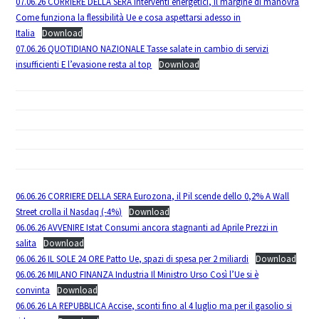
07.06.26 CORRIERE DELLA SERA Interventi energetici, il margine di manovra
Come funziona la flessibilità Ue e cosa aspettarsi adesso in
Italia
Download
07.06.26 QUOTIDIANO NAZIONALE Tasse salate in cambio di servizi
insufficienti E l’evasione resta al top
Download
06.06.26 CORRIERE DELLA SERA Eurozona, il Pil scende dello 0,2% A Wall
Street crolla il Nasdaq (-4%)
Download
06.06.26 AVVENIRE Istat Consumi ancora stagnanti ad Aprile Prezzi in
salita
Download
06.06.26 IL SOLE 24 ORE Patto Ue, spazi di spesa per 2 miliardi
Download
06.06.26 MILANO FINANZA Industria Il Ministro Urso Così l’Ue si è
convinta
Download
06.06.26 LA REPUBBLICA Accise, sconti fino al 4 luglio ma per il gasolio si