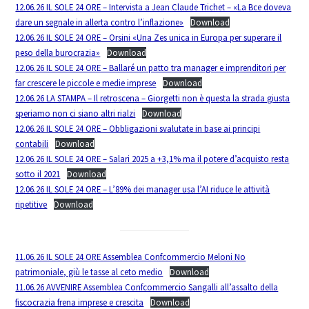
12.06.26 IL SOLE 24 ORE – Intervista a Jean Claude Trichet – «La Bce doveva
dare un segnale in allerta contro l’inflazione»
Download
12.06.26 IL SOLE 24 ORE – Orsini «Una Zes unica in Europa per superare il
peso della burocrazia»
Download
12.06.26 IL SOLE 24 ORE – Ballaré un patto tra manager e imprenditori per
far crescere le piccole e medie imprese
Download
12.06.26 LA STAMPA – Il retroscena – Giorgetti non è questa la strada giusta
speriamo non ci siano altri rialzi
Download
12.06.26 IL SOLE 24 ORE – Obbligazioni svalutate in base ai principi
contabili
Download
12.06.26 IL SOLE 24 ORE – Salari 2025 a +3,1% ma il potere d’acquisto resta
sotto il 2021
Download
12.06.26 IL SOLE 24 ORE – L’89% dei manager usa l’AI riduce le attività
ripetitive
Download
11.06.26 IL SOLE 24 ORE Assemblea Confcommercio Meloni No
patrimoniale, giù le tasse al ceto medio
Download
11.06.26 AVVENIRE Assemblea Confcommercio Sangalli all’assalto della
fiscocrazia frena imprese e crescita
Download