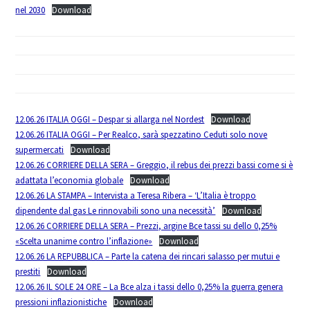
nel 2030
Download
12.06.26 ITALIA OGGI – Despar si allarga nel Nordest
Download
12.06.26 ITALIA OGGI – Per Realco, sarà spezzatino Ceduti solo nove
supermercati
Download
12.06.26 CORRIERE DELLA SERA – Greggio, il rebus dei prezzi bassi come si è
adattata l’economia globale
Download
12.06.26 LA STAMPA – Intervista a Teresa Ribera – ‘L’Italia è troppo
dipendente dal gas Le rinnovabili sono una necessità’
Download
12.06.26 CORRIERE DELLA SERA – Prezzi, argine Bce tassi su dello 0,25%
«Scelta unanime contro l’inflazione»
Download
12.06.26 LA REPUBBLICA – Parte la catena dei rincari salasso per mutui e
prestiti
Download
12.06.26 IL SOLE 24 ORE – La Bce alza i tassi dello 0,25% la guerra genera
pressioni inflazionistiche
Download