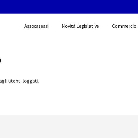
Assocaseari
Novità Legislative
Commercio
o
agli utenti loggati.