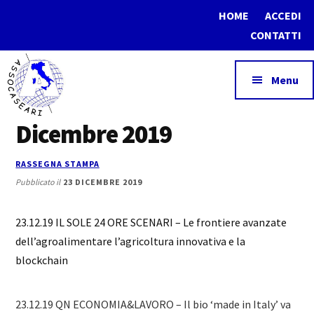
Additional
Skip
Skip
HOME
ACCEDI
to
to
menu
CONTATTI
main
footer
content
Menu
Dicembre 2019
Assocaseari
Associazione
Nazionale
RASSEGNA STAMPA
del
Pubblicato il
23 DICEMBRE 2019
Commercio
dei
23.12.19 IL SOLE 24 ORE SCENARI – Le frontiere avanzate
prodotti
dell’agroalimentare l’agricoltura innovativa e la
lattiero-
blockchain
caseari
23.12.19 QN ECONOMIA&LAVORO – Il bio ‘made in Italy’ va