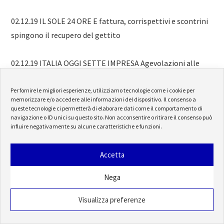
02.12.19 IL SOLE 24 ORE E fattura, corrispettivi e scontrini
spingono il recupero del gettito
02.12.19 ITALIA OGGI SETTE IMPRESA Agevolazioni alle
battute finali
Per fornire le migliori esperienze, utilizziamo tecnologie come i cookie per
memorizzare e/o accedere alle informazioni del dispositivo. Il consenso a
02.12.19 LA REPUBBLICA AFFARI & FINANZA Nella top ten
queste tecnologie ci permetterà di elaborare dati come il comportamento di
navigazione o ID unici su questo sito. Non acconsentire o ritirare il consenso può
mondiale marchi tricolori indietro
influire negativamente su alcune caratteristiche e funzioni.
02.12.19 LA REPUBBLICA AFFARI & FINANZA Dop, Igp e Stg
Accetta
gli 822 marchi del Made in Italy
Nega
01.12.19 IL SOLE 24 ORE Francia Germania Conferenza sul
Visualizza preferenze
futuro dell’Europa Rischi e pregi