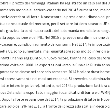
tobre il prezzo dei formaggi italiani ha registrato un calo era del 
commercio mondiale lattiero-caseario nel 2014 è aumentato, ma 
itativi eccedenti di latte. Nonostante la pressione al ribasso dei p
ituazione attuale del mercato, per il settore lattiero caseario UE 
ole grazie alla continua crescita della domanda mondiale conseg
lla popolazione e del PIL. Nel 2015 si prevede una diminuzione dei
-caseari e, quindi, un aumento dei consumi. Nel 2014, le importazi
nella UE sono aumentate, ma i quantitativi sono molto inferiori a q
 infatti, hanno raggiunto un nuovo record, tranne nel caso del for
prima volta dal 2008. Le esportazioni verso la Cina e la Russia son
mportazione cinese nel secondo semestre 2014 è calata drasticame
si eccessivamente nei mesi antecedenti. Si prevede una diminuzi
 latte intero in polvere). Intanto, nel 2014 la produzione lattiera c
va Zelanda ha esportato maggiori quantitativi di burro e di WMP,
 Dopo la forte espansione del 2014, la produzione di latte in Nuo
e solo del 2% nel 2015, a fronte dei prezzi alla stalla in deciso ca