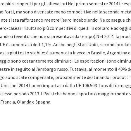
e più stringenti per gli allevatori.Nel primo semestre 2014 le es
no forti, ma sono diventate meno competitive nella seconda metà 
nte si sta rafforzando mentre l’euro indebolendo. Ne consegue che 
iero-caseari risultano più competitivi di quelli in dollaro e ad oggi 
landesi (evento che non si presentava da tempo).Nel 2014, la prod
UE è aumentata dell’1,1%. Anche negli Stati Uniti, secondi produtt
sta piuttosto stabile; è aumentata invece in Brasile, Argentina e 
maggio sono costantemente diminuiti. Le esportazioni sono dimin
stre in seguito all’embargo russo. Tuttavia, al momento il 40% de
go sono state compensate, probabilmente destinando i prodotti v
i Uniti nel 2014 hanno importato dalla UE 106.503 Tons di formaggio
o stesso periodo 2013. I Paesi che hanno esportato maggiormente v
, Francia, Olanda e Spagna.