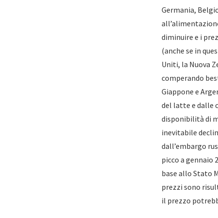
Germania, Belgio
all’alimentazione
diminuire e i pre
(anche se in ques
Uniti, la Nuova Z
comperando besti
Giappone e Argent
del latte e dall
disponibilità di 
inevitabile declin
dall’embargo russ
picco a gennaio 2
base allo Stato M
prezzi sono risult
il prezzo potreb