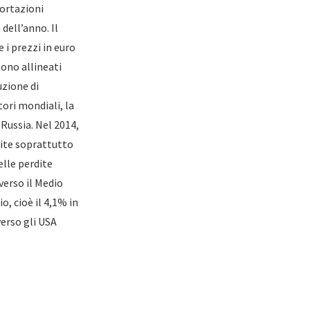
portazioni
dell’anno. Il
i prezzi in euro
sono allineati
uzione di
ori mondiali, la
Russia. Nel 2014,
uite soprattutto
lle perdite
erso il Medio
, cioè il 4,1% in
erso gli USA