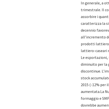
In generale, a ot
trimestrale. Il 
assorbire i quant
caratterizza la s
decennio favorev
all’incremento de
prodotti lattiero
lattiero-caseari 
Le esportazioni,
diminuito per la 
discontinue. L’i
stock accumulate
2015 (-12% per il
aumentata.La Nuo
formaggio e SMP.
dovrebbe aumentar