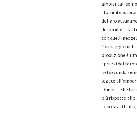
ambientali sempr
statunitensi era
dollaro attualme
dei prodotti latt
con quelli neoze
formaggio nella 
produzione è rima
i prezzi del for
nel secondo seme
legate all’embar
Oriente. Gli Stat
più rispetto all
sono stati Italia