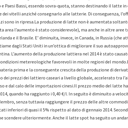
 e Paesi Bassi, essendo sovra-quota, stanno destinando il latte in
 dei vitelli anziché consegnarlo alle latterie. Di conseguenza, l’of
zzi sono in ripresa.La produzione di latte non è aumentata soltant
ta area l’aumento è stato considerevole), ma anche in altre aree tra
elanda e il Brasile. E’ diminuita, invece, in Canada, in Russia (che 
ame dagli Stati Uniti in un’ottica di migliorare il suo autoappro
ina. L’aumento della produzione lattiera nel 2014 è stato causato 
e condizioni metereologiche favorevoli in molte regioni del mondo
materia prima e la conseguente crescita della produzione di deriva
o dei prezzi dei lattiero caseari a livello globale, accelerato tra l’a
o e dal calo delle importazioni cinesi.Il prezzo medio del latte ha
014, quando ha raggiunto i 0,40 €/l. In seguito è diminuito a velocit
embro, senza tuttavia raggiungere il prezzo delle altre commodity
ati inferiori di quasi il 5% rispetto al dato di gennaio 2014. Second
be scendere ulteriormente. Anche il latte spot ha seguito un and