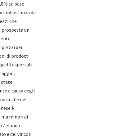
3,8% su base
non abbastanza da
rezzi che
si prospetta un
uente
 prezzi dei
oni di prodotti
uelli esportati.
maggio,
o state
nte a causa degli
one anche nel
inese è
 ma minori di
va Zelanda
lo e dei vincoli