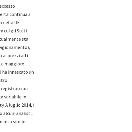
 eccesso
ferta continua a
o nella UE
 cui gli Stati
attualmente sta
vvigionamento),
ai prezzi alti
.La maggiore
ti ha innescato un
ltro
 registrato un
à variabile in
. A luglio 2014, i
o alcuni analisti,
amento simile.