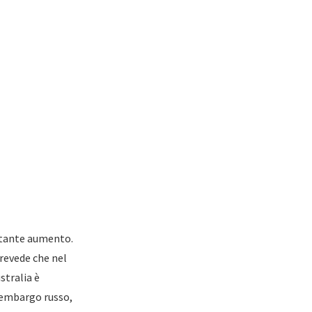
ostante aumento.
prevede che nel
stralia è
l’embargo russo,