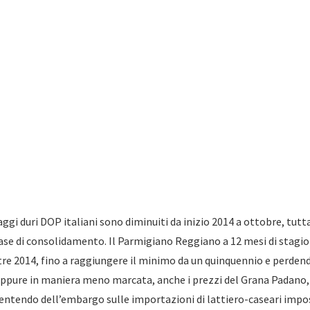
aggi duri DOP italiani sono diminuiti da inizio 2014 a ottobre, tut
fase di consolidamento. Il Parmigiano Reggiano a 12 mesi di stagio
tre 2014, fino a raggiungere il minimo da un quinquennio e perdend
seppure in maniera meno marcata, anche i prezzi del Grana Padano
risentendo dell’embargo sulle importazioni di lattiero-caseari impo