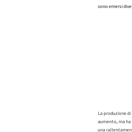
sono emersi diver
La produzione di 
aumento, ma ha i
una rallentament