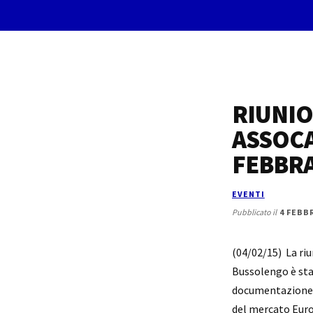
Additional
Skip
Skip
to
to
menu
main
footer
content
RIUNIO
Assocaseari
Associazione
ASSOCA
Nazionale
del
FEBBRA
Commercio
dei
EVENTI
prodotti
Pubblicato il
4 FEBB
lattiero-
caseari
(04/02/15) La riu
Bussolengo è stat
documentazione p
del mercato Europ